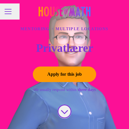
Share page
CAREER MENU
MENTORING
·
MULTIPLE LOCATIONS
Privatlærer
Apply for this job
We usually respond within
three days